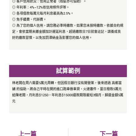
◎ 客戶信用狀況：信用正常者（瑕疵亦可協助）。
◎ 年利率：4%~12%依信用條件評等。
◎ 各項借款每萬元每月利息最高為2.5%。
◎ 免手續費、代辦費。
◎ 為了您的個人信用，請您務必準時繳款，如果您未按時繳款，依據合約規
定，會依當期未繳金額加計遲延利息，超過繳款日7日就會註記，請養成良
好的繳款習慣，以免加罰滯納金及影響您的個人信用。
試算範例
林老闆在周六需要5萬元周轉，但因假日銀行沒有開營業，後來透過 高都當
舖 的協助，將自己平時在開的進口跑車做車貸，火速審件，當日撥款5萬元
給陳老闆，月利息$1250，年利息$15000還款期限最短3個月，歸還金額5萬
元
上一篇
下一篇