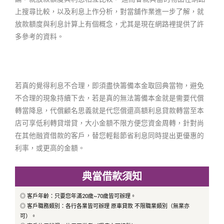
上搜尋比較，以及利息上作分析，對當舖作業進一步了解，就
放款額度與利息計算上有個概念，尤其是現在網路裡提供了許
多參考的資料。
若真的覺得利息不合理，即須盡快籌備本金取回典當物，避免
不合理的現象持續下去，若是真的無法籌備本金就是需要代償
轉當降息，代償顧名思義就是代您償還高額利息貸款轉當至本
店可享低利轉貸增貸，大小金額不限方便您資金周轉，針對尚
在其他融資借款的客戶，替您輕鬆節省利息同時提出更優惠的
利率，或更高的金額。
典當借款須知
◎ 客戶年齡：只要您年滿20歲~70歲皆可辦理。
◎ 客戶職務類別：各行各業皆可辦理 原車貸款 不限職業類別（無業亦
可）。