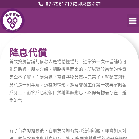
07-7961717歡迎來電洽詢
降息代償
首次接觸當舖的借款人是懵懵懂懂的，通常第一次來當舖時可
能是路過，朋友介紹，網路搜尋而來的，所以對於當舖的性質
完全不了解，而匆匆進了當舖將物品質押典當了，就額度與利
息也是一知半解，這樣的情形，經常會發生在第一次典當的客
戶身上，而客戶也就很自然地繼續繳息，以保有物品存在，避
免流當。
有了首次的經驗後，在朋友間如有提起這個話題，即會加入討
論，就放款額度與利息相互比較， 進而會就典當的物品在網路