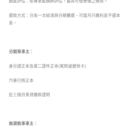
額度評估：依專業鑑價師評估，最高可借車價之兩倍。
還款方式：分為一次結清與分期攤還，可當月只繳利息不還本
金。
分期車車主：
身分證正本及第二證件正本(駕照或健保卡)
汽車行照正本
近三個月車貸繳款證明
無貸款車車主：