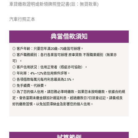
車貸繳款證明或新領牌照登記書(註：無貸款車)
汽車行照正本
典當借款須知
◎ 客戶年齡：只要您年滿20歲~70歲皆可辦理。
◎ 客戶職務類別：各行各業皆可辦理 原車貸款 不限職業類別（無業亦
可）。
◎ 客戶信用狀況：信用正常者（瑕疵亦可協助）。
◎ 年利率：4%~12%依信用條件評等。
◎ 各項借款每萬元每月利息最高為2.5%。
◎ 免手續費、代辦費。
◎ 為了您的個人信用，請您務必準時繳款，如果您未按時繳款，依據合約規
定，會依當期未繳金額加計遲延利息，超過繳款日7日就會註記，請養成良
好的繳款習慣，以免加罰滯納金及影響您的個人信用。
試算範例